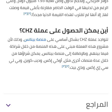
دولار أمريكي، وبحجم تداول وصل لغاية 1.93 مليون دولار، وعلى
الرغم من تدنيها في الوقت الحاضر مقارنة بأعلى قيمة وصلت
[٣]
[٢]
لها، إلا أنها لم تقترب لهذه القيمة الدنيا مجددًا.
أين يمكن الحصول على عملة CHZ؟
تتواجد عملة CHZ بشكل أساسي على
منصة بينانس
، وذلك لأن
مشروع هذه العملة مبني على هذه المنصة من خلال شراكة
فيما بينهم، وبالإضافة إلى منصة بينانس، يمكن شراؤها من
خلال عدة منصات أخرى مثل، أوكي إكس، وديب كوين، وبي تي
[٣]
[٢]
سي إي إكس، وباي بيت.
المراجع