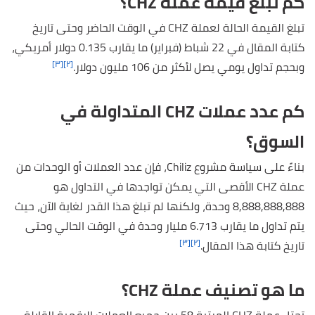
كم تبلغ قيمة عملة CHZ؟
تبلغ القيمة الحالة لعملة CHZ في الوقت الحاضر وحتى تاريخ
كتابة المقال في 22 شباط (فبراير) ما يقارب 0.135 دولار أمريكي،
[٣]
[٢]
وبحجم تداول يومي يصل لأكثر من 106 مليون دولار.
كم عدد عملات CHZ المتداولة في
السوق؟
بناءً على سياسة مشروع Chiliz، فإن عدد العملات أو الوحدات من
عملة CHZ الأقصى التي يمكن تواجدها في التداول هو
8,888,888,888 وحدة، ولكنها لم تبلغ هذا القدر لغاية الآن، حيث
يتم تداول ما يقارب 6.713 مليار وحدة في الوقت الحالي وحتى
[٣]
[٢]
تاريخ كتابة هذا المقال.
ما هو تصنيف عملة CHZ؟